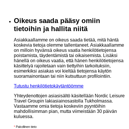
Oikeus saada pääsy omiin
tietoihin ja hallita niitä
Asiakkaallamme on oikeus saada tietää, mitä häntä
koskevia tietoja olemme tallentaneet. Asiakkaallamme
on milloin hyvänsä oikeus vaatia henkilötietojensa
poistamista, täydentämistä tai oikaisemista. Lisäksi
hänellä on oikeus vaatia, että hänen henkilötietojensa
käsittelyä rajoitetaan vain tiettyihin tarkoituksiin,
esimerkiksi asiakas voi kieltää tietojensa käytön
suoramainontaan tai niin kutsuttuun profilointiin.
Tutustu henkilötietokäytäntöömme
Yhteydenottojen asiasisältö käsitellään Nordic Leisure
Travel Groupin lakiasiainosastolla Tukholmassa.
Vastaamme omia tietoja koskeviin pyyntöihin
mahdollisimman pian, mutta viimeistään 30 päivän
kuluessa.
*
Pakollinen tieto